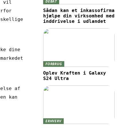
DEBAT
i vil
Sådan kan et inkassofirma
orfor
hjælpe din virksomhed med
rskellige
inddrivelse i udlandet
n
rke dine
emarkedet
FORBRUG
Oplev Kraften i Galaxy
S24 Ultra
else af
den kan
ERHVERV