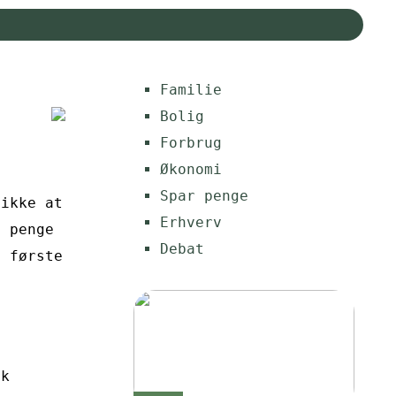
Familie
Bolig
Forbrug
Økonomi
Spar penge
 ikke at
Erhverv
e penge
Debat
t første
n
sk