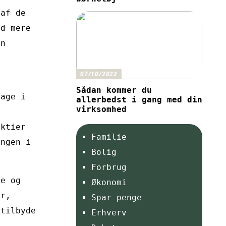
 af de
ed mere
an
07/10/2022
Sådan kommer du
tage i
allerbedst i gang med din
virksomhed
aktier
Familie
ingen i
Bolig
Forbrug
be og
Økonomi
er,
Spar penge
 tilbyde
Erhverv