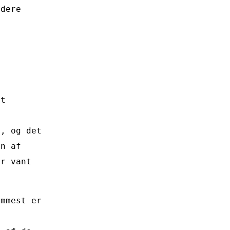
udere
f
gt
b, og det
en af
er vant
emmest er