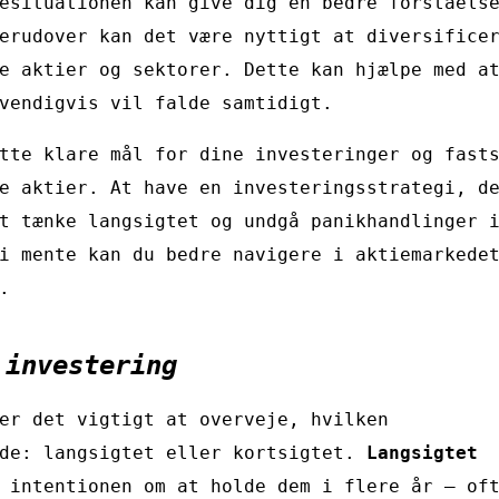
esituationen kan give dig en bedre forståels
erudover kan det være nyttigt at diversifice
e aktier og sektorer. Dette kan hjælpe med a
vendigvis vil falde samtidigt.
tte klare mål for dine investeringer og fast
e aktier. At have en investeringsstrategi, d
t tænke langsigtet og undgå panikhandlinger 
i mente kan du bedre navigere i aktiemarkede
.
 investering
er det vigtigt at overveje, hvilken
nde: langsigtet eller kortsigtet.
Langsigtet
 intentionen om at holde dem i flere år – of