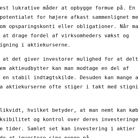
est lukrative måder at opbygge formue på. En
potentialet for højere afkast sammenlignet m
om opsparingskonti eller obligationer. Når m
 at drage fordel af virksomheders vækst og
igning i aktiekurserne.
 at det giver investorer mulighed for at del
em aktieudbytter kan man modtage en del af
 en stabil indtægtskilde. Desuden kan mange 
a aktiekurserne ofte stiger i takt med stign
likvidt, hvilket betyder, at man nemt kan kø
ksibilitet og kontrol over deres investering
e tider. Samlet set kan investering i aktier
de at investere sine penge på.