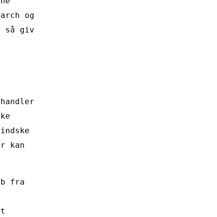
rne
earch og
, så giv
 handler
ske
mindske
or kan
ab fra
m
at