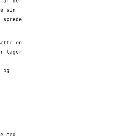
e af de
re sin
t sprede
sætte en
er tager
i
t og
te med