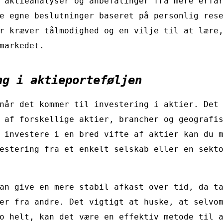
 aktieanalyser og anbefalinger fra mere erfa
e egne beslutninger baseret på personlig res
r kræver tålmodighed og en vilje til at lære
markedet.
ng i aktieporteføljen
når det kommer til investering i aktier. Det
 af forskellige aktier, brancher og geografi
 investere i en bred vifte af aktier kan du 
estering fra et enkelt selskab eller en sekt
an give en mere stabil afkast over tid, da t
er fra andre. Det vigtigt at huske, at selvo
o helt, kan det være en effektiv metode til 