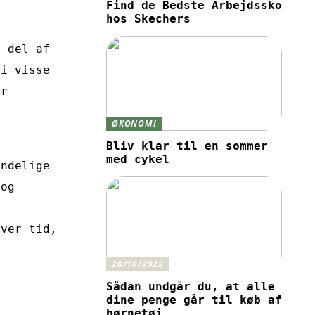
Find de Bedste Arbejdssko
hos Skechers
e del af
 i visse
or
g
ØKONOMI
Bliv klar til en sommer
med cykel
indelige
 og
over tid,
20/10/2022
Sådan undgår du, at alle
dine penge går til køb af
børnetøj