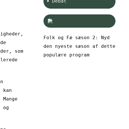
Debat
ligheder,
Folk og Fæ sæson 2: Nyd
 de
den nyeste sæson af dette
eder, som
populære program
llerede
an
u kan
. Mange
d og