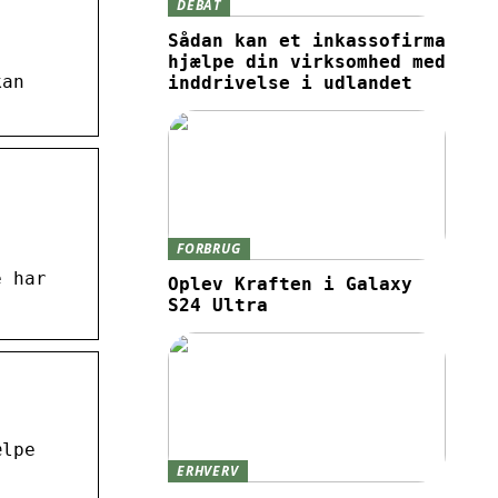
DEBAT
Sådan kan et inkassofirma
hjælpe din virksomhed med
kan
inddrivelse i udlandet
FORBRUG
e har
Oplev Kraften i Galaxy
S24 Ultra
ælpe
ERHVERV