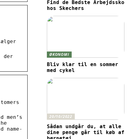
Find de Bedste Arbejdssko
hos Skechers
sælger
ØKONOMI
, der
Bliv klar til en sommer
med cykel
stomers
20/10/2022
nd men’s
the
Sådan undgår du, at alle
nd name-
dine penge går til køb af
børnetøj