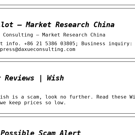
ilot – Market Research China
e Consulting – Market Research China
t info. +86 21 5386 03805; Business inquiry:
press@daxueconsulting.com
r Reviews | Wish
ish is a scam, look no further. Read these W
we keep prices so low.
 Possible Scam Alert