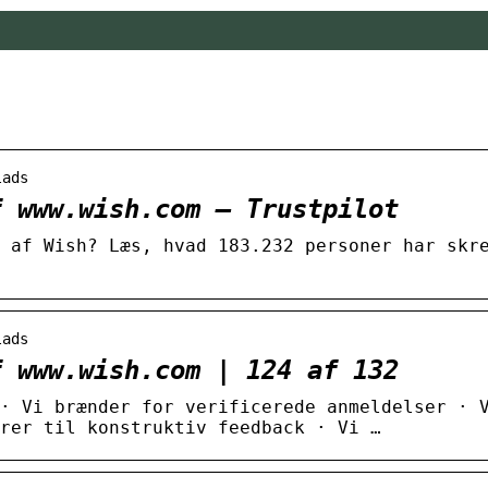
lads
f www.wish.com – Trustpilot
 af Wish? Læs, hvad 183.232 personer har skr
lads
f www.wish.com | 124 af 132
· Vi brænder for verificerede anmeldelser · 
drer til konstruktiv feedback · Vi …