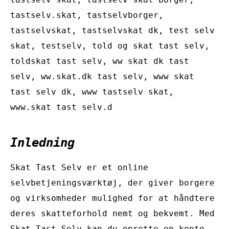
tastselv.skat, tastselvborger,
tastselvskat, tastselvskat dk, test selv
skat, testselv, told og skat tast selv,
toldskat tast selv, ww skat dk tast
selv, ww.skat.dk tast selv, www skat
tast selv dk, www tastselv skat,
www.skat tast selv.d
Inledning
Skat Tast Selv er et online
selvbetjeningsværktøj, der giver borgere
og virksomheder mulighed for at håndtere
deres skatteforhold nemt og bekvemt. Med
Skat Tast Selv kan du oprette en konto,