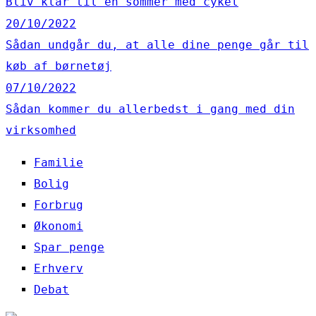
Bliv klar til en sommer med cykel
20/10/2022
Sådan undgår du, at alle dine penge går til
køb af børnetøj
07/10/2022
Sådan kommer du allerbedst i gang med din
virksomhed
Familie
Bolig
Forbrug
Økonomi
Spar penge
Erhverv
Debat