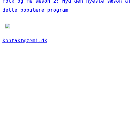
Folk og Fæ sæson 2: Nyd den nyeste sæson af
dette populære program
kontakt@zemi.dk