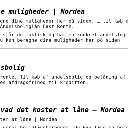
ne muligheder | Nordea
gne dine muligheder her på siden. … til køb 
Andelsboliglån Fast Rente.
 står du faktisk og har en konkret andelslej
u kan beregne dine muligheder her på siden
lsbolig
rente. Til køb af andelsbolig og belåning af
es afdragsfrihed til kreditten.
hvad det koster at låne – Nordea
ter at låne | Nordea
 vores boliglånsberegner. Du kan lave en ber