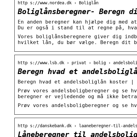
http s://www.nordea.dk › Boliglån
Boliglånsberegner- Beregn d
En anden beregner kan hjælpe dig med at
Du er også i stand til at regne på, hva
Vores boliglånsberegnere giver dig indb
hvilket lån, du bør vælge. Beregn dit b
http s://www.lsb.dk › privat › bolig › andelsbol
Beregn hvad et andelsboligl
Beregn hvad et andelsboliglån koster | 
Prøv vores andelsboligberegner og se hv
beregner er vejledende og må ikke betra
Prøv vores andelsboligberegner og se hv
http s://danskebank.dk › laaneberegner-til-andel
Låneberegner til andelsboli