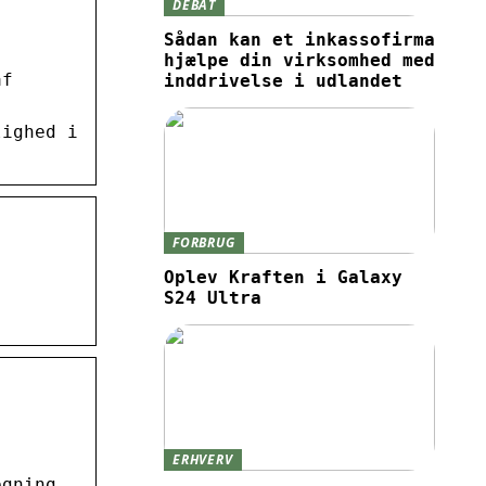
DEBAT
Sådan kan et inkassofirma
hjælpe din virksomhed med
af
inddrivelse i udlandet
lighed i
FORBRUG
Oplev Kraften i Galaxy
S24 Ultra
ERHVERV
egning