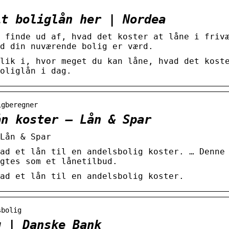
it boliglån her | Nordea
 finde ud af, hvad det koster at låne i friv
d din nuværende bolig er værd.
lik i, hvor meget du kan låne, hvad det kost
oliglån i dag.
igberegner
ån koster – Lån & Spar
Lån & Spar
ad et lån til en andelsbolig koster. … Denne
gtes som et lånetilbud.
ad et lån til en andelsbolig koster.
sbolig
g | Danske Bank