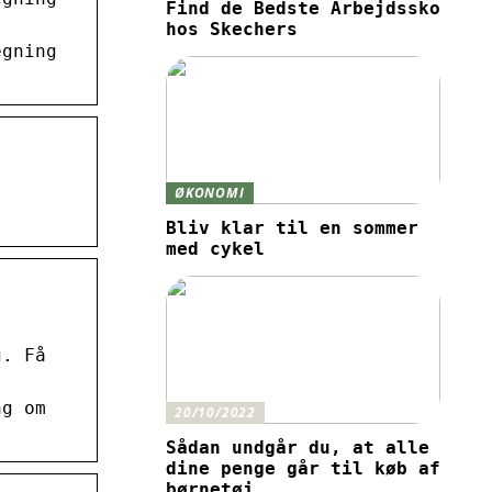
Find de Bedste Arbejdssko
hos Skechers
egning
ØKONOMI
Bliv klar til en sommer
med cykel
g. Få
ng om
20/10/2022
Sådan undgår du, at alle
dine penge går til køb af
børnetøj