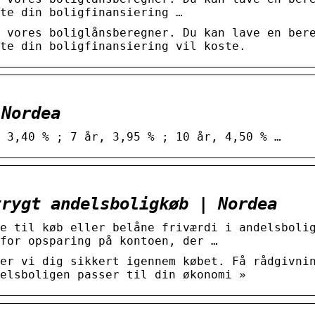
te din boligfinansiering …
 vores boliglånsberegner. Du kan lave en ber
nte din boligfinansiering vil koste.
 Nordea
 3,40 % ; 7 år, 3,95 % ; 10 år, 4,50 % …
trygt andelsboligkøb | Nordea
e til køb eller belåne friværdi i andelsboli
for opsparing på kontoen, der …
er vi dig sikkert igennem købet. Få rådgivni
delsboligen passer til din økonomi »