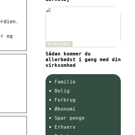
ærdien.
er og
07/10/2022
Sådan kommer du
allerbedst i gang med din
virksomhed
Familie
Bolig
Forbrug
Økonomi
Spar penge
Erhverv