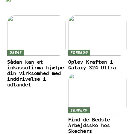
DEBAT
FORBRUG
Sådan kan et
Oplev Kraften i
inkassofirma hjælpe
Galaxy S24 Ultra
din virksomhed med
inddrivelse i
udlandet
ERHVERV
Find de Bedste
Arbejdssko hos
Skechers