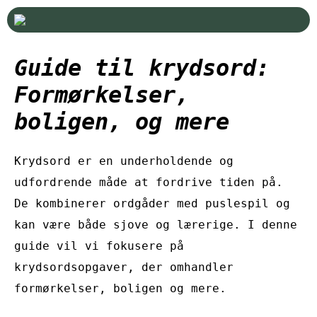
Guide til krydsord:
Formørkelser,
boligen, og mere
Krydsord er en underholdende og
udfordrende måde at fordrive tiden på.
De kombinerer ordgåder med puslespil og
kan være både sjove og lærerige. I denne
guide vil vi fokusere på
krydsordsopgaver, der omhandler
formørkelser, boligen og mere.