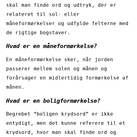
skal man finde ord og udtryk, der er
relateret til sol- eller
måneformørkelser og udfylde felterne med
de rigtige bogstaver.
Hvad er en måneformørkelse?
En måneformørkelse sker, når jorden
passerer mellem solen og månen og
forårsager en midlertidig formørkelse af
månen.
Hvad er en boligformørkelse?
Begrebet “boligen krydsord” er ikke
entydigt, men det kunne referere til et
krydsord, hvor man skal finde ord og