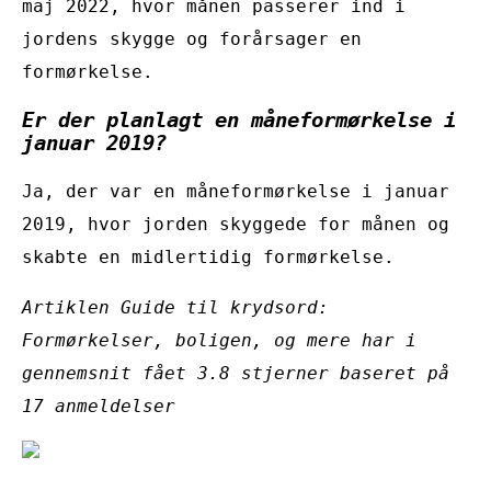
maj 2022, hvor månen passerer ind i
jordens skygge og forårsager en
formørkelse.
Er der planlagt en måneformørkelse i
januar 2019?
Ja, der var en måneformørkelse i januar
2019, hvor jorden skyggede for månen og
skabte en midlertidig formørkelse.
Artiklen Guide til krydsord:
Formørkelser, boligen, og mere har i
gennemsnit fået
3.8
stjerner baseret på
17
anmeldelser