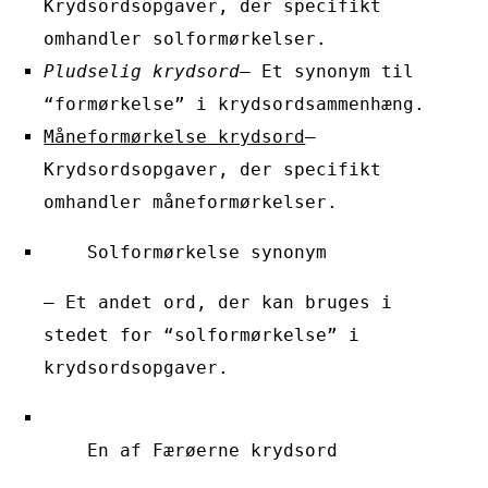
Krydsordsopgaver, der specifikt
omhandler solformørkelser.
Pludselig krydsord
– Et synonym til
“formørkelse” i krydsordsammenhæng.
Måneformørkelse krydsord
–
Krydsordsopgaver, der specifikt
omhandler måneformørkelser.
Solformørkelse synonym
– Et andet ord, der kan bruges i
stedet for “solformørkelse” i
krydsordsopgaver.
En af Færøerne krydsord