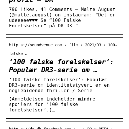
796 Likes, 41 Comments – Malte August
(@malte.august) on Instagram: “Det er
udeeeee♥️♥️♥️ Se “100 Falske
Forelskelser” på DR.DK ”
http s://soundvenue.com › film › 2021/03 › 100-
falske-…
‘100 falske forelskelser’:
Populær DR3-serie om …
’100 falske forelskelser’: Populær
DR3-serie om identitetstyveri er en
neglebidende thriller / Serie
(Anmeldelsen indeholder mindre
spoilers for ’100 falske
forelskelser’.)…
http s://da-dk.facebook.com › … › P3 x DRTV ›