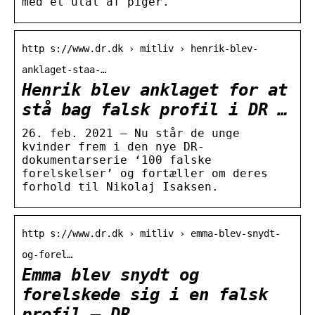
med et utal af piger.
http s://www.dr.dk › mitliv › henrik-blev-
anklaget-staa-…
Henrik blev anklaget for at
stå bag falsk profil i DR …
26. feb. 2021 — Nu står de unge
kvinder frem i den nye DR-
dokumentarserie ‘100 falske
forelskelser’ og fortæller om deres
forhold til Nikolaj Isaksen.
http s://www.dr.dk › mitliv › emma-blev-snydt-
og-forel…
Emma blev snydt og
forelskede sig i en falsk
profil – DR