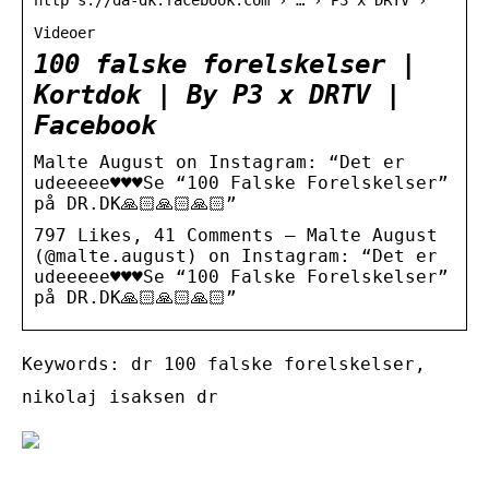
Videoer
100 falske forelskelser |
Kortdok | By P3 x DRTV |
Facebook
Malte August on Instagram: “Det er
udeeeee♥️♥️♥️Se “100 Falske Forelskelser”
på DR.DK🙏🏻🙏🏻🙏🏻”
797 Likes, 41 Comments – Malte August
(@malte.august) on Instagram: “Det er
udeeeee♥️♥️♥️Se “100 Falske Forelskelser”
på DR.DK🙏🏻🙏🏻🙏🏻”
Keywords: dr 100 falske forelskelser,
nikolaj isaksen dr